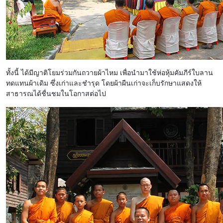
ทั้งนี้ ได้มีญาติโยมร่วมกันถวายผ้าไหม เพื่อนำมาใช้ห่อหุ้มคัมภีร์ใบลาน
ทดแทนผ้าเดิม ซึ่งเก่าและชำรุด โดยผ้าผืนเก่าจะเก็บรักษาแสดงให้
สาธารณได้ชื่นชมในโอกาสต่อไป