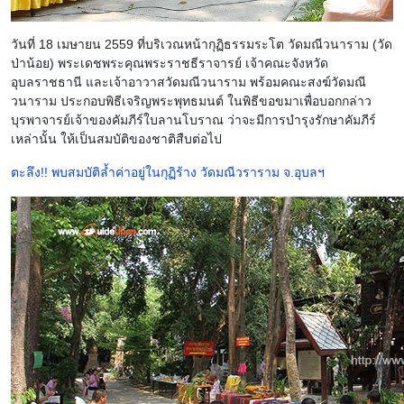
วันที่ 18 เมษายน 2559 ที่บริเวณหน้ากุฏิ
ธรรมระโต วัดมณีวนาราม (วัด
ป่าน้อย) พระเดชพระคุณ
พระราชธีราจารย์ เจ้าคณะจังหวัด
อุบลราชธานี และเจ้าอาวาสวัดมณีวนาราม พร้อมคณะสงฆ์วัดมณี
วนาราม ประกอบพิธีเจริญพระพุทธมนต์ ในพิธีขอขมาเพื่อบอกกล่าว
บุรพาจารย์เจ้าของคัมภีร์ใบลานโบราณ ว่าจะมีการบำรุงรักษาคัมภีร์
เหล่านั้น ให้เป็นสมบัติของชาติสืบต่อไป
ตะลึง!! พบสมบัติล้ำค่าอยู่ในกุฏิร้าง วัดมณีวราราม จ.อุบลฯ