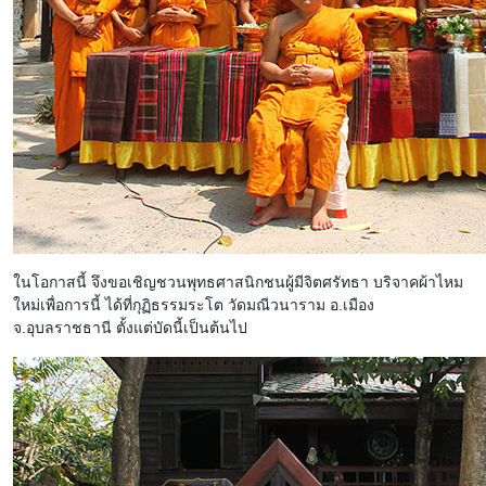
ในโอกาสนี้ จึงขอเชิญชวนพุทธศาสนิกชนผู้มีจิตศรัทธา บริจาคผ้าไหม
ใหม่เพื่อการนี้ ได้ที่กุฏิธรรมระโต วัดมณีวนาราม อ.เมือง
จ.อุบลราชธานี ตั้งแต่บัดนี้เป็นต้นไป