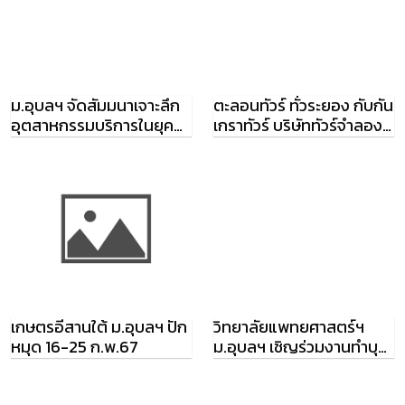
ม.อุบลฯ จัดสัมมนาเจาะลึก
ตะลอนทัวร์ ทั่วระยอง กับกัน
อุตสาหกรรมบริการในยุค
เกราทัวร์ บริษัททัวร์จำลอง
เศรษฐกิจดิจิตอล
ม.อุบลฯ
เกษตรอีสานใต้ ม.อุบลฯ ปัก
วิทยาลัยแพทยศาสตร์ฯ
หมุด 16-25 ก.พ.67
ม.อุบลฯ เชิญร่วมงานทำบุญ
อุทิศส่วนกุศลอาจารย์ใหญ่
ปี 58