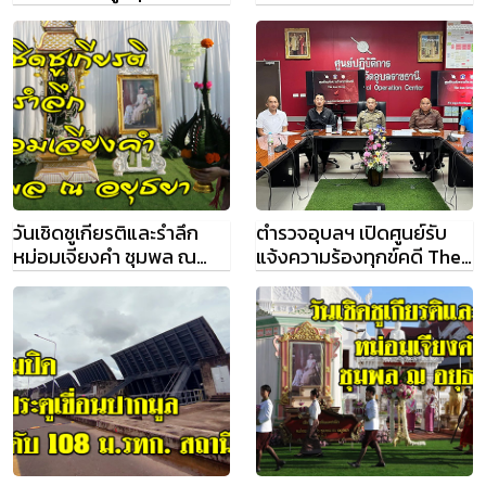
ไซเบอร์
กล่อง
วันเชิดชูเกียรติและรำลึก
ตำรวจอุบลฯ เปิดศูนย์รับ
หม่อมเจียงคำ ชุมพล ณ
แจ้งความร้องทุกข์คดี The
อยุธยา ปี 2567
Icon Group