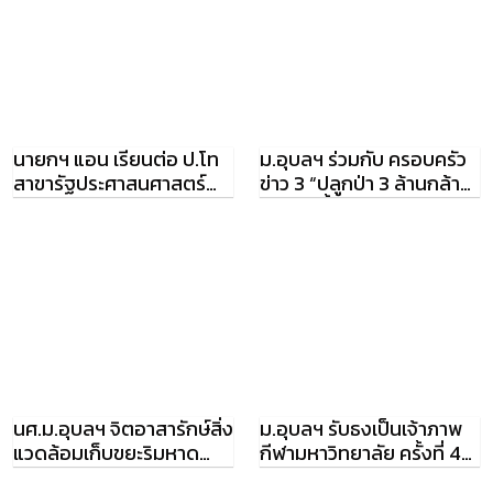
นายกฯ แอน เรียนต่อ ป.โท
ม.อุบลฯ ร่วมกับ ครอบครัว
สาขารัฐประศาสนศาสตร์
ข่าว 3 “ปลูกป่า 3 ล้านกล้า
ม.อุบลฯ
ศาสนา ค้ำพะยูง”
นศ.ม.อุบลฯ จิตอาสารักษ์สิ่ง
ม.อุบลฯ รับธงเป็นเจ้าภาพ
แวดล้อมเก็บขยะริมหาด
กีฬามหาวิทยาลัย ครั้งที่ 43
ทะเล หลังศึกษาดูงาน
“กันเกราเกมส์” ปี 59