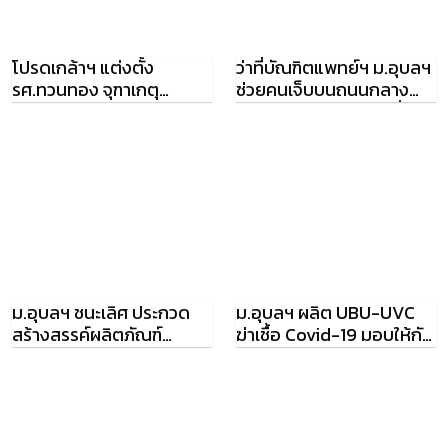
โปรดเกล้าฯ แต่งตั้ง
ว่าที่บัณฑิตแพทย์ฯ ม.อุบลฯ
รศ.ทวนทอง จุฑาเกตุ
ช่วยคนเจ็บบนถนนกลาง
ม.อุบลฯ เป็น ศาสตราจารย์
เมืองภูเก็ต เกือบตกเครื่อง
ม.อุบลฯ ชนะเลิศ ประกวด
ม.อุบลฯ ผลิต UBU-UVC
สร้างสรรค์ผลิตภัณฑ์
ฆ่าเชื้อ Covid-19 มอบให้กับ
ยางพารา ระดับประเทศ
รพ.ในจังหวัดอุบลฯ