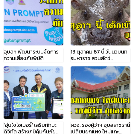
อุบลฯ พัฒนาระบบจัดการ
13 ตุลาคม 67 นี้ วันนวมินท
ความเสี่ยงภัยพิบัติ
รมหาราช สวนสัตว์
อุบลราชธานี เด็กเข้าฟรี
'อุ่นใจไซเบอร์' เสริมทักษะ
ผวจ. รองผู้ว่าฯ อุบลราชธานี
ดิจิทัล สร้างภูมิคุ้มกันภัย
เปลี่ยนยกแผง ใหม่แกะ