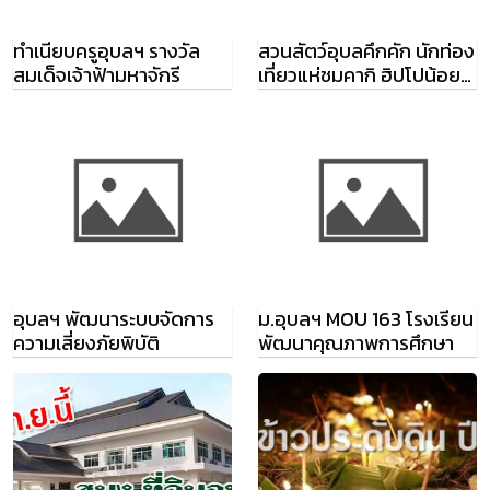
ทำเนียบครูอุบลฯ รางวัล
สวนสัตว์อุบลคึกคัก นักท่อง
สมเด็จเจ้าฟ้ามหาจักรี
เที่ยวแห่ชมคากิ ฮิปโปน้อย
สุดน่ารัก
อุบลฯ พัฒนาระบบจัดการ
ม.อุบลฯ MOU 163 โรงเรียน
ความเสี่ยงภัยพิบัติ
พัฒนาคุณภาพการศึกษา