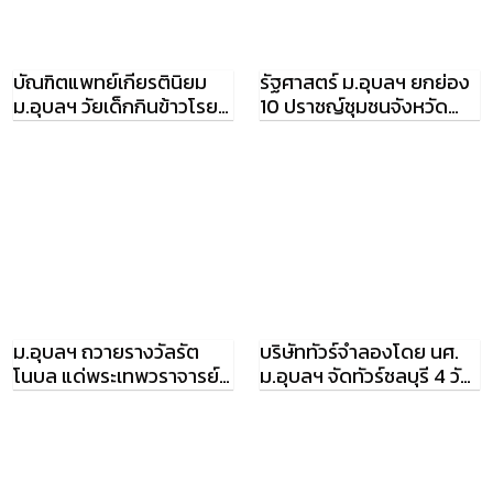
บัณฑิตแพทย์เกียรตินิยม
รัฐศาสตร์ ม.อุบลฯ ยกย่อง
ม.อุบลฯ วัยเด็กกินข้าวโรย
10 ปราชญ์ชุมชนจังหวัด
เกลือ เดินเท้า 5 กม.ไปเรียน
อุบลราชธานี
หนังสือ
ม.อุบลฯ ถวายรางวัลรัต
บริษัททัวร์จำลองโดย นศ.
โนบล แด่พระเทพวราจารย์
ม.อุบลฯ จัดทัวร์ชลบุรี 4 วัน
เจ้าคณะจังหวัดอุบลราชธานี
3 คืน