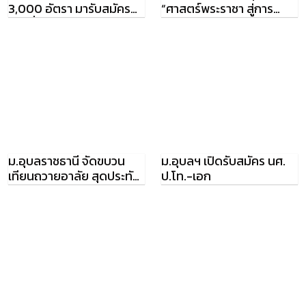
3,000 อัตรา มารับสมัคร
“ศาสตร์พระราชา สู่การ
งานที่ ม.อุบลฯ
พัฒนาเกษตรไทย 4.0”
ม.อุบลราชธานี จัดขบวน
ม.อุบลฯ เปิดรับสมัคร นศ.
เทียนถวายอาลัย สุดประทับ
ป.โท.-เอก
ใจ