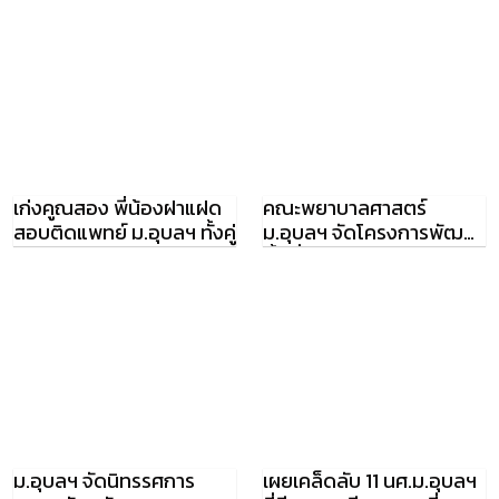
เก่งคูณสอง พี่น้องฝาแฝด
คณะพยาบาลศาสตร์
สอบติดแพทย์ ม.อุบลฯ ทั้งคู่
ม.อุบลฯ จัดโครงการพัฒนา
พื้นที่ครอบครัวอบอุ่น
ต้นแบบที่เชื่อมโยง
ม.อุบลฯ จัดนิทรรศการ
เผยเคล็ดลับ 11 นศ.ม.อุบลฯ