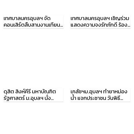
เทศบาลนครอุบลฯ จัด
เทศบาลนครอุบลฯ เชิญร่วม
คอนเสิร์ตสืบสานงานเทียน
แสดงความจงรักภักดี ร้อง
พีสะเดิด เต็มวง
เพลงสรรเสริญพระบารมี
ดุสิต สิงห์คีรี มหาบัณฑิต
เภสัชฯม.อุบลฯ ทำยาหม่อง
รัฐศาสตร์ ม.อุบลฯ นั่ง
น้ำ แจกประชาชน วันพิธี
ผอ.ปชส.เขต 2
ถวายพระเพลิงพระบรมศพฯ