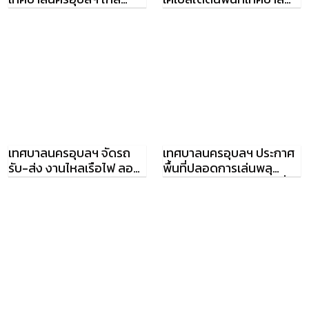
ความเป็นจริง
นครอุบลฯ
เทศบาลนครอุบลฯ จัดรถ
เทศบาลนครอุบลฯ ประกาศ
รับ-ส่ง งานไหลเรือไฟ ลอย
พื้นที่ปลอดการเล่นพลุ
กระทง ปี 2558
ดอกไม้ไฟ ประทัด และเครื่อง
ดื่มแอลกอฮอล์