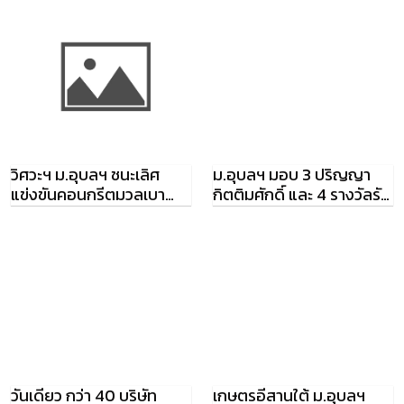
วิศวะฯ ม.อุบลฯ ชนะเลิศ
ม.อุบลฯ มอบ 3 ปริญญา
แข่งขันคอนกรีตมวลเบา
กิตติมศักดิ์ และ 4 รางวัลรัต
คว้าถ้วยพระราชทาน
โนบล ปี 2558
วันเดียว กว่า 40 บริษัท
เกษตรอีสานใต้ ม.อุบลฯ