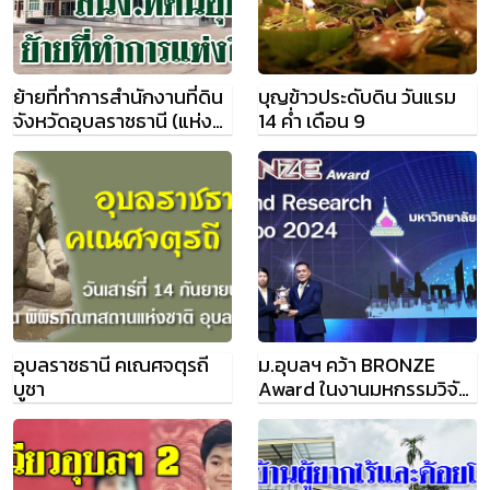
ย้ายที่ทำการสำนักงานที่ดิน
บุญข้าวประดับดิน วันแรม
จังหวัดอุบลราชธานี (แห่ง
14 ค่ำ เดือน 9
ใหม่)
อุบลราชธานี คเณศจตุรถี
ม.อุบลฯ คว้า BRONZE
บูชา
Award ในงานมหกรรมวิจัย
แห่งชาติ 2567