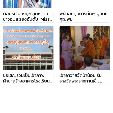
ต้อนรับ น้องมุก ลูกหลาน
พิธีมอบทุนการศึกษามูลนิธิ
ชาวอุบล รองอันดับ1 Miss
คุณพุ่ม
Cosmo 2024
ขอเชิญร่วมเป็นเจ้าภาพ
เจ้าอาวาสวัดป่าน้อย รับ
ผ้าป่าสร้างอาคารโรงเรียน
รางวัลพระราชทานเข็ม
การกุศลวัดป่าศรีแสงธรรม
เกียรติคุณวันอนุรักษ์มรดก
ไทย