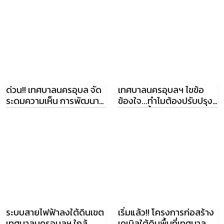
ด่วน!! เทศบาลนครอุบล จัด
เทศบาลนครอุบลฯ ไขข้อ
ระดมความเห็น การพัฒนา
ข้องใจ...ทำไมต้องปรับปรุง
เกาะหาดวัดใต้
วงเวียนน้ำพุ
ระบบสายไฟฟ้าลงใต้ดินเขต
เริ่มแล้ว!! โครงการก่อสร้าง
เทศบาลนครอุบลฯ ใกล้
เคเบิลใต้ดินพื้นที่เทศบาล