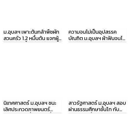
ม.อุบลฯ เพาะต้นกล้าพืชผัก
ความจนไม่เป็นอุปสรรค
สวนครัว 1.2 หมื่นต้น แจกผู้
บัณฑิต ม.อุบลฯ ฝ่าฟันจนได้
ประสบภัยน้ำท่วม
อัยการผู้ช่วย
นิเทศศาสตร์ ม.อุบลฯ ชนะ
สาวรัฐศาสตร์ ม.อุบลฯ สอบ
เลิศประกวดภาพยนตร์
ผ่านธรรมศึกษาชั้นโท กับ
สารคดี งานสื่อศิลป์ ปีที่ 7
ของสะสมที่คาดไม่ถึง