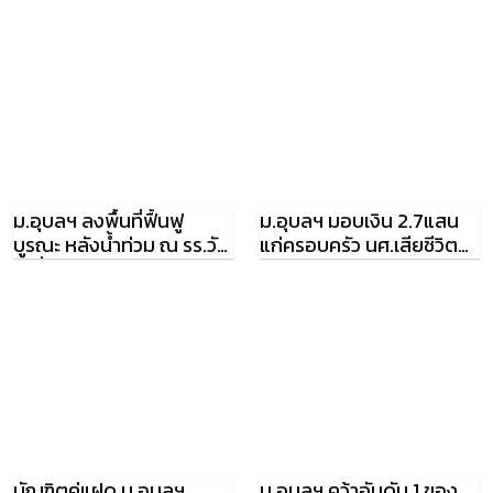
ม.อุบลฯ ลงพื้นที่ฟื้นฟู
ม.อุบลฯ มอบเงิน 2.7แสน
บูรณะ หลังน้ำท่วม ณ รร.วัด
แก่ครอบครัว นศ.เสียชีวิต
คูเดื่อวิทยาคม
อุบัติเหตุทางจราจร
บัณฑิตคู่แฝด ม.อุบลฯ
ม.อุบลฯ คว้าอันดับ 1 ของ