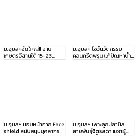
ม.อุบลฯจัดใหญ่!! งาน
ม.อุบลฯ โชว์นวัตกรรม
เกษตรอีสานใต้ 15-23
คอนกรีตพรุน แก้ปัญหาน้ำ
ก.พ.62
ขังบนทางเท้า
ม.อุบลฯ มอบหน้ากาก Face
ม.อุบลฯ เพาะลูกปลานิล
shield สนับสนุนบุคลากร
สายพันธุ์จิตรลดา แจกผู้
ทางการแพทย์
ประสบภัยน้ำท่วม