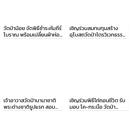
วัดป่าน้อย จัดพิธีชำระคัมภีร์
เชิญร่วมสมทบทุนสร้าง
โบราณ พร้อมเปลี่ยนผ้าห่อ
อุโบสถวัดป่าไตรวิเวกธรรม
คัมภีร์แทนของเดิม
อุบลราชธานี
เจ้าอาวาสวัดป่านานาชาติ
เชิญร่วมพิธีไถ่ถอนชีวิต รับ
พระต่างชาติรูปแรก สอบ
มอบ โค-กระบือ วัดป่า
ผ่านอุปัชฌาย์สงฆ์ไทย
ไทรงาม อ.เดชอุดม