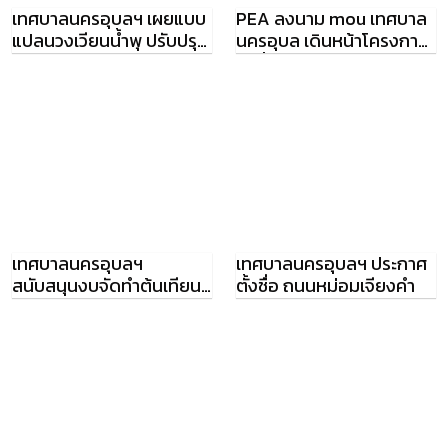
เทศบาลนครอุบลฯ เผยแบบ
PEA ลงนาม mou เทศบาล
แปลนวงเวียนน้ำพุ ปรับปรุง
นครอุบล เดินหน้าโครงการ
ใหม่
เคเบิ้ลใต้ดิน
เทศบาลนครอุบลฯ
เทศบาลนครอุบลฯ ประกาศ
สนับสนุนงบจัดทำต้นเทียน-
ตั้งชื่อ ถนนหม่อมเจียงคำ
ขบวนแห่ 2.76 ล้านบาท