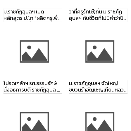
ม.ราชภัฏอุบลฯ เปิด
ว่าที่ครูรัก(ษ์)ถิ่น ม.ราชภัฏ
หลักสูตร ป.โท “ผลิตครูเพื่อ
อุบลฯ กับชีวิตที่ไม่มีคำว่าปิด
พัฒนาท้องถิ่น”
เทอม
โปรดเกล้าฯ รศ.ธรรมรักษ์
ม.ราชภัฏอุบลฯ จัดใหญ่
นั่งอธิการบดี ราชภัฏอุบล ฯ
ขบวนรำอัญเชิญเทียนหลวง
ต่ออีกวาระ
พระราชทาน