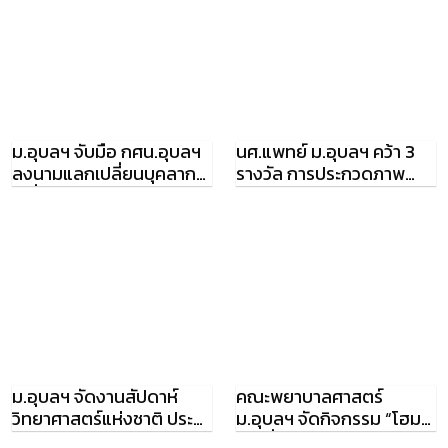
ม.อุบลฯ จับมือ กศน.อุบลฯ
นศ.แพทย์ ม.อุบลฯ คว้า 3
ลงนามแลกเปลี่ยนบุคลากร
รางวัล การประกวดภาพ
ผู้เชี่ยวชาญ
ดิจิทัล
ม.อุบลฯ จัดงานสัปดาห์
คณะพยาบาลศาสตร์
วิทยาศาสตร์แห่งชาติ ประจำ
ม.อุบลฯ จัดกิจกรรม “โฮม
ปี 2565
ฮักเพื่อครอบครัวอบอุ่น”