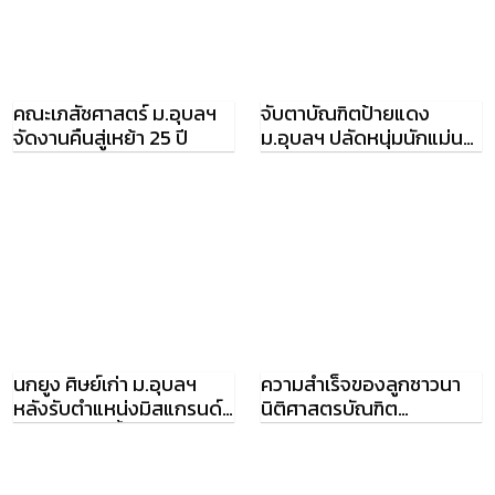
คณะเภสัชศาสตร์ ม.อุบลฯ
จับตาบัณฑิตป้ายแดง
จัดงานคืนสู่เหย้า 25 ปี
ม.อุบลฯ ปลัดหนุ่มนักแม่น
ปืน อายุน้อยสุดในรุ่น
นกยูง ศิษย์เก่า ม.อุบลฯ
ความสำเร็จของลูกชาวนา
หลังรับตำแหน่งมิสแกรนด์
นิติศาสตรบัณฑิต
อุบล ทำแบบนี้กับยายแท้ๆ
เกียรตินิยม อันดับ 1
ม.อุบลฯ