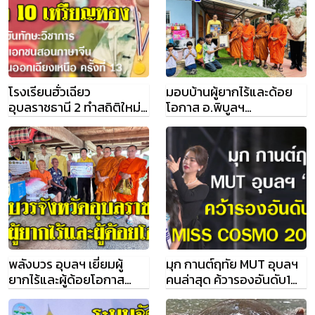
โรงเรียนฮั่วเฉียว
มอบบ้านผู้ยากไร้และด้อย
อุบลราชธานี 2 ทำสถิติใหม่
โอกาส อ.พิบูลฯ
กวาด 10 เหรียญทอง
อุบลราชธานี
พลังบวร อุบลฯ เยี่ยมผู้
มุก กานต์ฤทัย MUT อุบลฯ
ยากไร้และผู้ด้อยโอกาส
คนล่าสุด ค้วารองอันดับ1
อ.พิบูลมังสาหาร
MISS COSMO 2024