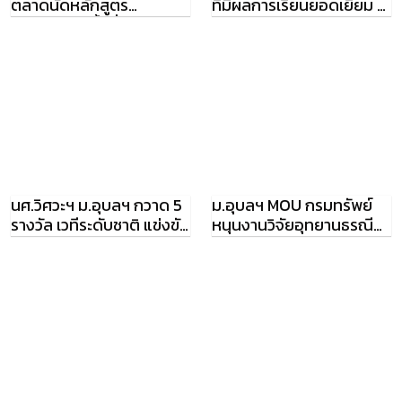
ตลาดนัดหลักสูตร
ที่มีผลการเรียนยอดเยี่ยม ปี
อุดมศึกษา ครั้งที่ 23
การศึกษา 57
นศ.วิศวะฯ ม.อุบลฯ กวาด 5
ม.อุบลฯ MOU กรมทรัพย์
รางวัล เวทีระดับชาติ แข่งขัน
หนุนงานวิจัยอุทยานธรณีผา
สายงานวิศวกรรมโยธา
ชัน สามพันโบก