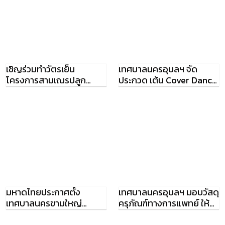
เชิญร่วมทำวัตรเย็น
เทศบาลนครอุบลฯ จัด
โครงการสามเณรปลูก
ประกวด เต้น Cover Dance
ปัญญาธรรม ณ วัดป่า
ถนนเด็กเดิน
ไทรงาม
มหาดไทยประกาศตั้ง
เทศบาลนครอุบลฯ มอบวัสดุ
เทศบาลนครขามใหญ่
ครุภัณฑ์ทางการแพทย์ ให้
จังหวัดอุบลราชธานี
รพ.สรรพสิทธิประสงค์