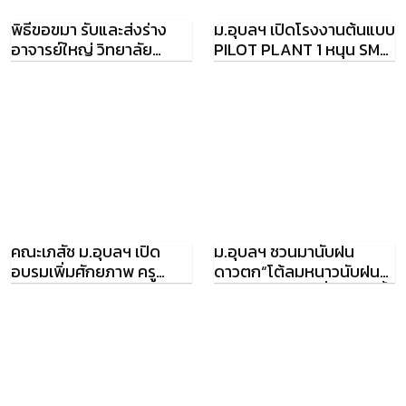
พิธีขอขมา รับและส่งร่าง
ม.อุบลฯ เปิดโรงงานต้นแบบ
อาจารย์ใหญ่ วิทยาลัย
PILOT PLANT 1 หนุน SME
แพทย์ฯ ม.อุบลฯ
และ START UP
คณะเภสัช ม.อุบลฯ เปิด
ม.อุบลฯ ชวนมานับฝน
อบรมเพิ่มศักยภาพ ครู
ดาวตก“โต้ลมหนาวนับฝน
อนามัย/ครูพยาบาล
ดาวคนคู่” คืนวันที่ 14 ธ.ค.นี้