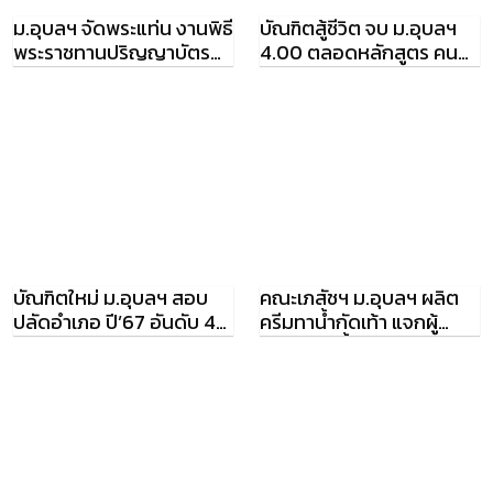
ม.อุบลฯ จัดพระแท่น งานพิธี
บัณฑิตสู้ชีวิต จบ ม.อุบลฯ
พระราชทานปริญญาบัตร
4.00 ตลอดหลักสูตร คน
สมพระเกียรติ
เดียวในรุ่น ได้ทุนต่อโท-เอก
บัณฑิตใหม่ ม.อุบลฯ สอบ
คณะเภสัชฯ ม.อุบลฯ ผลิต
ปลัดอำเภอ ปี’67 อันดับ 4
ครีมทาน้ำกัดเท้า แจกผู้
ของประเทศ
ประสบภัยน้ำท่วม