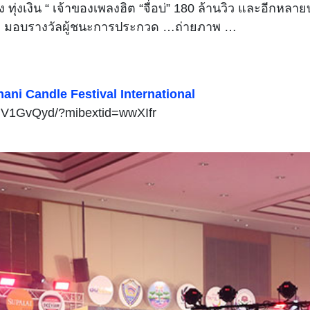
ง ทุ่งเงิน “ เจ้าของเพลงฮิต “จื่อบ่” 180 ล้านวิว และอีกหล
 มอบรางวัลผู้ชนะการประกวด …ถ่ายภาพ …
ani Candle Festival International
CJV1GvQyd/?mibextid=wwXIfr