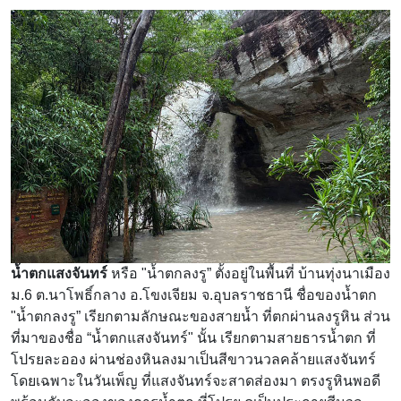
น้ำตกแสงจันทร์
หรือ "น้ำตกลงรู” ตั้งอยู่ในพื้นที่ บ้านทุ่งนาเมือง
ม.6 ต.นาโพธิ์กลาง อ.โขงเจียม จ.อุบลราชธานี ชื่อของน้ำตก
"น้ำตกลงรู” เรียกตามลักษณะของสายน้ำ ที่ตกผ่านลงรูหิน ส่วน
ที่มาของชื่อ “น้ำตกแสงจันทร์" นั้น เรียกตามสายธารน้ำตก ที่
โปรยละออง ผ่านช่องหินลงมาเป็นสีขาวนวลคล้ายแสงจันทร์
โดยเฉพาะในวันเพ็ญ ที่แสงจันทร์จะสาดส่องมา ตรงรูหินพอดี