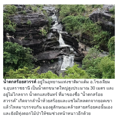
น้ำตกสร้อยสวรรค์
อยู่ในอุทยานแห่งชาติผาเเต้ม อ.โขงเจียม
จ.อุบลราชธานี เป็นน้ำตกขนาดใหญ่สูงประมาณ 30 เมตร และ
อยู่ไม่ไกลจาก น้ำตกแสงจันทร์ ที่มาของชื่อ “น้ำตกสร้อย
สวรรค์” เกิดจากลำน้ำห้วยสร้อยและแซไผไหลตกจากยอดเขา
แล้วไหลมาบรรจบกัน มองดูลักษณะคล้ายสายสร้อยคอนั้นเอง
และยังมีทุ่งดอกไม้ป่าให้ชมช่วงหน้าหนาวอีกด้วย