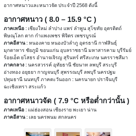
อากาศหนาวและหนาวจัด ประจำปี 2568 ดังนี้
อากาศหนาว ( 8.0 – 15.9 °C )
ภาคเหนือ
: เชียงใหม่ ลำปาง แพร่ ลำพูน สุโขทัย อุตรดิตถ์
พิษณุโลก ตาก กำแพงเพชร พิจิตร เพชรบูรณ์
ภาคอีสาน
: หนองคาย หนองบัวลำภู อุดรธานี กาฬสินธุ์
มุกดาหาร ชัยภูมิ ขอนแก่น อุบลราชธานี มหาสารคาม บุรีรัมย์
ร้อยเอ็ด ยโสธร อำนาจเจิรญ สุรินทร์ ศรีสะเกษ นครราชสีมา
ภาคกลาง
: นครสวรรค์ อุทัยธานี ชัยนาท ลพบุรี สระบุรี
อ่างทอง อยุธยา กาญจนบุรี สุพรรณบุรี ลพบุรี นครปฐม
ปทุมธานี นนทบุรี ภาคตะวันออก : นครนายก ปราจีนบุรี
ฉะเชิงเทรา สระแก้ว
อากาศหนาวจัด ( 7.9 °C หรือต่ำกว่านั้น )
ภาคเหนือ
: แม่ฮ่องสอน เชียงราย พะเยา น่าน
ภาคอีสาน
: เลย นครพนม สกลนคร