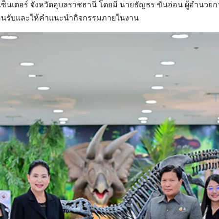
็ดบุ๊คเซ็นเตอร์ จังหวัดอุบลราชธานี โดยมี นายธัญธร ขันอ่อน ผู้อ
รต้อนรับและให้คำแนะนำกิจกรรมภายในงาน