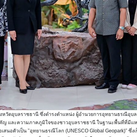
ังหวัดอุบลราชธานี ซึ่งดำรงตำแหน่ง ผู้อำนวยการอุทยานธรณีอุบลร
สำคัญ และความภาคภูมิใจของชาวอุบลราชธานี ในฐานะพื้นที่ที่มีแ
ื่อเสนอตัวเป็น "อุทยานธรณีโลก (UNESCO Global Geopark)" ซึ่ง