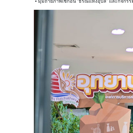
• มุมถ่ายภาพเช็กอิน “ธรณีแห่งอุบล” และกิจ