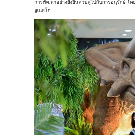
การพัฒนาอย่างยั่งยืนควบคู่ไปกับการอนุรักษ์ โ
ยูเนสโก