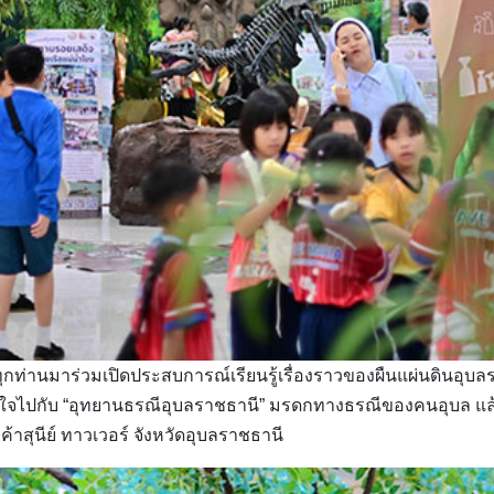
ุกท่านมาร่วมเปิดประสบการณ์เรียนรู้เรื่องราวของผืนแผ่นดินอ
ูมิใจไปกับ “อุทยานธรณีอุบลราชธานี” มรดกทางธรณีของคนอุบล แล
ค้าสุนีย์ ทาวเวอร์ จังหวัดอุบลราชธานี