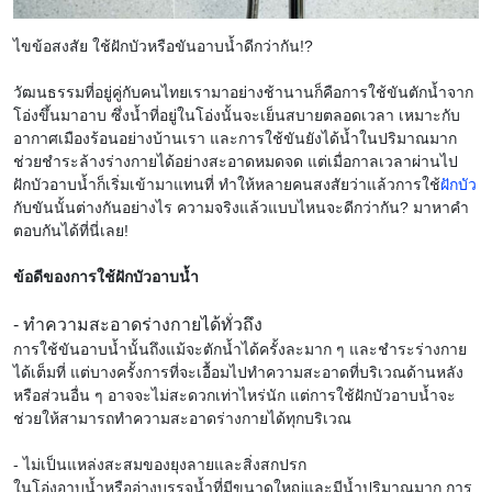
ไขข้อสงสัย ใช้ฝักบัวหรือขันอาบน้ำดีกว่ากัน!?
วัฒนธรรมที่อยู่คู่กับคนไทยเรามาอย่างช้านานก็คือการใช้ขันตักน้ำจาก
โอ่งขึ้นมาอาบ ซึ่งน้ำที่อยู่ในโอ่งนั้นจะเย็นสบายตลอดเวลา เหมาะกับ
อากาศเมืองร้อนอย่างบ้านเรา และการใช้ขันยังได้น้ำในปริมาณมาก
ช่วยชำระล้างร่างกายได้อย่างสะอาดหมดจด แต่เมื่อกาลเวลาผ่านไป
ฝักบัวอาบน้ำก็เริ่มเข้ามาแทนที่ ทำให้หลายคนสงสัยว่าแล้วการใช้
ฝักบัว
กับขันนั้นต่างกันอย่างไร ความจริงแล้วแบบไหนจะดีกว่ากัน? มาหาคำ
ตอบกันได้ที่นี่เลย!
ข้อดีของการใช้ฝักบัวอาบน้ำ
- ทำความสะอาดร่างกายได้ทั่วถึง
การใช้ขันอาบน้ำนั้นถึงแม้จะตักน้ำได้ครั้งละมาก ๆ และชำระร่างกาย
ได้เต็มที่ แต่บางครั้งการที่จะเอื้อมไปทำความสะอาดที่บริเวณด้านหลัง
หรือส่วนอื่น ๆ อาจจะไม่สะดวกเท่าไหร่นัก แต่การใช้ฝักบัวอาบน้ำจะ
ช่วยให้สามารถทำความสะอาดร่างกายได้ทุกบริเวณ
- ไม่เป็นแหล่งสะสมของยุงลายและสิ่งสกปรก
ในโอ่งอาบน้ำหรืออ่างบรรจุน้ำที่มีขนาดใหญ่และมีน้ำปริมาณมาก การ