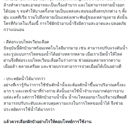
ล้างทำความสะอาดอาจจะเป็นเรื่องลำบาก และไม่สามารถถ่ายน้ำออก
ได้บ่อย ๆ จนทำให้บางครั้งกลายเป็นแหล่งสะสมของสิ่งสกปรกต่าง ๆ ทั้ง
ฝุ่น แบคทีเรีย รวมไปถึงกลายเป็นแหล่งเพาะพันธู์ของเหล่ายุงลาย ดังนั้น
ใครที่กังวลในเรื่องนี้ การใช้ฝักบัวอาบน้ำจึงมีความสะอาดและปลอดภัย
กว่าแน่นอน
- ดีต่อระบบไหลเวียนเลือด
ปัจจุบันนี้ฝักบัวมาพร้อมเทคโนโลยีมากมาย เช่น สามารถปรับแรงดันน้ำ
และรูปแบบการไหลของน้ำได้อย่างหลากหลาย เมื่อเราเปิดน้ำให้ไหล่
ผ่านจึงดีต่อระบบไหลเวียนเลือดในร่างกาย ช่วยผ่อนคลายจากความ
เมื่อยล้า คลายเครียด และช่วยบรรเทาอาการปวดเมื่อยได้เป็นอย่างดี
- ประหยัดน้ำได้มากกว่า
อย่างที่เรารู้กันว่าการใช้ขันตักน้ำนั้นจะต้องตักน้ำขึ้นมาปริมาณครั้งละ
มาก ๆ และเทเข้ามาที่ร่างกาย ดังนั้นอาจใช้น้ำจำนวนมากต่อการอาบ
แต่ละครั้ง แต่การใช้ฝักบัวอาบน้ำนั้น น้ำจะไหลออกมาในปริมาณที่พอดี
สามารถปรับระดับและควบคุมความแรงในการไหลของน้ำได้ จึงช่วย
ประหยัดการใช้น้ำได้มากกว่า
แล้วควรเลือกฝักบัวอย่างไรให้ตอบโจทย์การใช้งาน