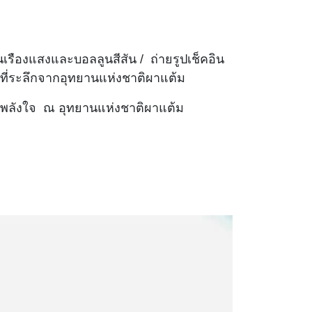
เรืองแสงและบอลลูนสีสัน / ถ่ายรูปเช็คอิน
งที่ระลึกจากอุทยานแห่งชาติผาแต้ม
ุนพลังใจ ณ อุทยานแห่งชาติผาแต้ม