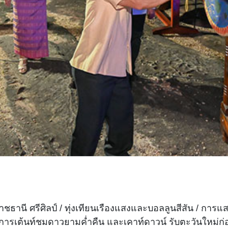
านี ศรีศิลป์ / ทุ่งเทียนเรืองแสงและบอลลูนสีสัน / การแสด
/ การเต้นท์ชมดาวยามค่ำคืน และเคาท์ดาวน์ รับตะวันใหม