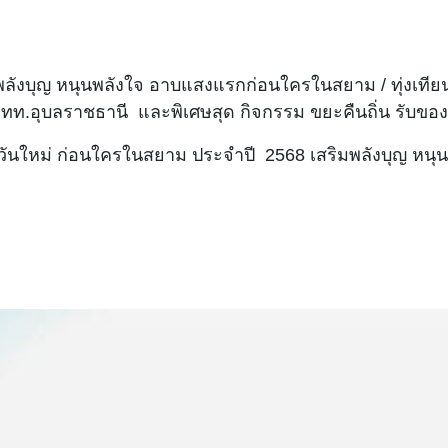
มพลังบุญ หนุนพลังใจ อาบแสงแรกก่อนใครในสยาม / ทุ่งเทียน
ททท.อุบลราชธานี และพิเศษสุด กิจกรรม ขยะคืนถิ่น รับขอ
ตะวันใหม่ ก่อนใครในสยาม ประจำปี 2568 เสริมพลังบุญ หน