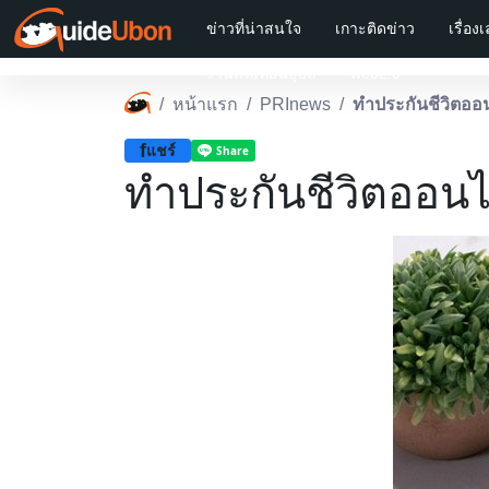
ข่าวที่น่าสนใจ
เกาะติดข่าว
เรื่อง
งานแห่เทียนอุบล
web2.0
หน้าแรก
PRInews
ทำประกันชีวิตออน
f
แชร์
ทำประกันชีวิตออนไล