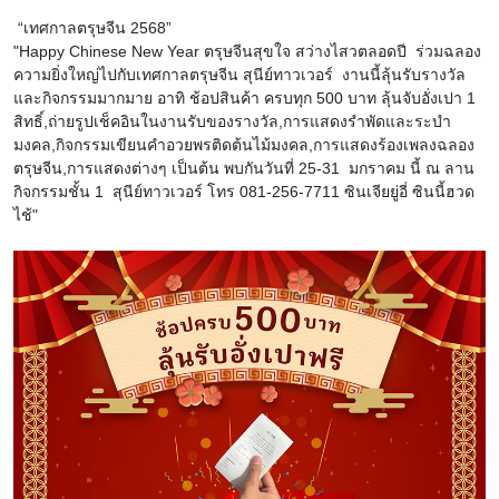
“เทศกาลตรุษจีน 2568”
"Happy Chinese New Year ตรุษจีนสุขใจ สว่างไสวตลอดปี ร่วมฉลอง
ความยิ่งใหญ่ไปกับเทศกาลตรุษจีน สุนีย์ทาวเวอร์ งานนี้ลุ้นรับรางวัล
และกิจกรรมมากมาย อาทิ ช้อปสินค้า ครบทุก 500 บาท ลุ้นจับอั่งเปา 1
สิทธิ์,ถ่ายรูปเช็คอินในงานรับของรางวัล,การแสดงรำพัดและระบำ
มงคล,กิจกรรมเขียนคำอวยพรติดต้นไม้มงคล,การแสดงร้องเพลงฉลอง
ตรุษจีน,การแสดงต่างๆ เป็นต้น พบกันวันที่ 25-31 มกราคม นี้ ณ ลาน
กิจกรรมชั้น 1 สุนีย์ทาวเวอร์ โทร 081-256-7711 ซินเจียยู่อี่ ซินนี้ฮวด
ไช้"