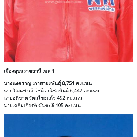
เมืองอุบลราชธานี เขต 1
นางนงคราญ เกาสายะพันธุ์ 8,751 คะแนน
นายวัฒนพงณ์ โชติวานิชอนันต์ 6,447 คะแนน
นายอติชาต รัตนไชยแก้ว 452 คะแนน
นายเฉลิมเกียรติ ขันชะลี 405 คะแนน