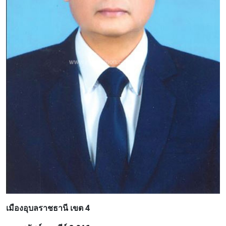
เมืองอุบลราชธานี เขต 4