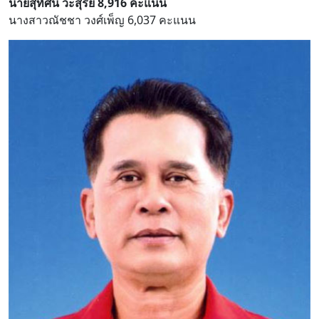
นายสุทัศน์ วะสุรีย์ 8,916 คะแนน
นางสาวณัชชา วงศ์เพ็ญ 6,037 คะแนน