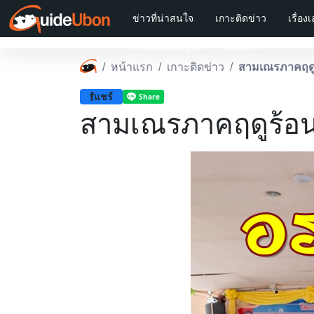
ข่าวที่น่าสนใจ
เกาะติดข่าว
เรื่อง
งานแห่เทียนอุบล
web2.0
หน้าแรก
เกาะติดข่าว
สามเณรภาคฤดูร
f
แชร์
สามเณรภาคฤดูร้อน