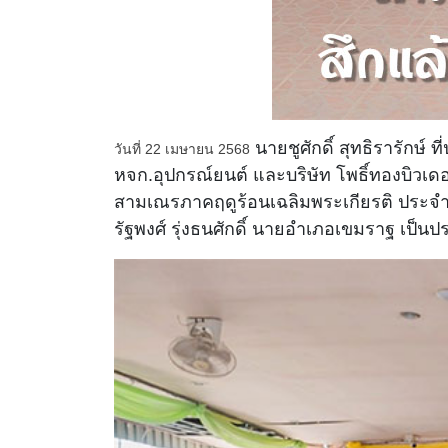
นายชูศักดิ์ สุทธิรารักษ์ 
วันที่ 22 เมษายน 2568
หจก.อุปกรณ์ยนต์ และบริษัท โพธิ์ทองบิวเ
สามเณรภาคฤดูร้อนเฉลิมพระเกียรติ ประจำปี
รัฐพงศ์ รุ่งธนศักดิ์ นายอำเภอเขมราฐ เป็