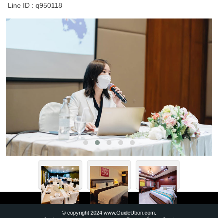
Line ID : q950118
© copyright 2024 www.GuideUbon.com.