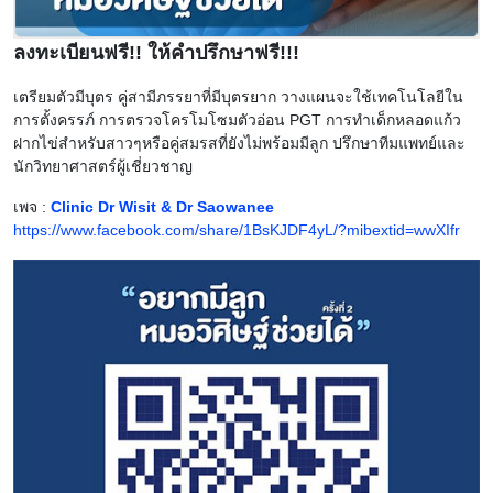
ลงทะเบียนฟรี!! ให้คำปรึกษาฟรี!!!
เตรียมตัวมีบุตร คู่สามีภรรยาที่มีบุตรยาก วางแผนจะใช้เทคโนโลยีใน
การตั้งครรภ์ การตรวจโครโมโซมตัวอ่อน PGT การทำเด็กหลอดแก้ว
ฝากไข่สำหรับสาวๆ​หรือคู่สมรสที่ยังไม่พร้อมมีลูก ปรึกษาทีมแพทย์และ
นักวิทยาศาสตร์ผู้เชี่ยวชาญ
เพจ :
Clinic Dr Wisit & Dr Saowanee
https://www.facebook.com/share/1BsKJDF4yL/?mibextid=wwXIfr