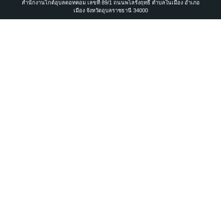
สำนักงานไกด์อุบลดอทคอม เลขที่ 89/1 ถนนพโลรังฤทธิ์ ตำบลในเมือง อำเภอ
เมือง จังหวัดอุบลราชธานี 34000