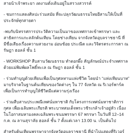
สายน้าเจ้าพระยา งดงามดั่งเดินอยู่ในสรวงสวรรค์
- ชมการแสดงศิลปะร่วมสมัย ที่จะปลุกวัฒนธรรมไทยอีสานให้เป็นที่
ประจักษ์ทุกสายตา
-พบกับนิทรรศการประวัติความเป็นมาของเทศกาลเข้าพรรษา และ
สาธิตการแกะสลักต้นเทียน โดยช่างเทียน จากจังหวัดอุบลราชธานี ที่
มีชื่อเสียงเรื่องความสวยงาม อ่อนช้อย ประณีต และวิจิตรตระการตา ณ
รัษฎา ฮอลล์ ชั้น 1
- WORKSHOP สืบสานวัฒนธรรม ทำดอกผึ้ง สัญลักษณ์ประจำเทศกาล
ด้วยแม่พิมพ์ผลโพธิ์ทะเล ณ รัษฎา ฮอลล์ ชั้น 1
- ร่วมทำบุญด้วยเทียนเพื่อเป็นกุศลทานแห่งชีวิต โดยนำ “แท่งเทียนบาท”
มาบริจาคในฐานต้นเทียนของวัดต่างๆ ใน 77 จังหวัด ณ ริเวอร์พาร์ค
เพื่อเป็นการทำบุญให้ชีวิตมีแต่ความรุ่งเรือง
- ร่วมสืบสานประเพณีเทศน์มหาชาติ กับโครงการเทศน์มหาชาติการ
กุศล เพื่อเฉลิมพระเกียรติ พระบาทสมเด็จพระวชิรเกล้าเจ้าอยู่หัว เนื่อง
ในโอกาสมหามงคลเฉลิมพระชนมพรรษา 67 พรรษา ในวันที่ 12–14
ก.ค. ณ ลานสุราลัย ฮอลล์ ชั้น 7 ตั้งแต่เวลา 13.00 น. เป็นต้นไป
สำหรับต้นเทียนพรรษาจากจังหวัดอุบลราชธานี ที่นำไปแสดงที่ริเวอร์