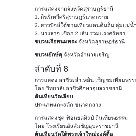
การแสดงจาก
จังหวัดสุราษฎร์ธานี
1. กินรีเทวีศรีสุราษฎร์นาดกราย
2. สาวปักษ์ใต้ชวนเที่ยวแดนดินถิ่น ลุ่มแม่น้
3. นางลาก เชือก 2 เส้น
รวมแรงศรัทธา
ขบวนเรือพนมพระ
จังหวัดสุราษฎร์ธานี
ขบวนยักษ์คุ
จังหวัดอำนาจเจริญ
ลำดับที่ 8
การแสดง
อาชีวะลำเพลิน เชิญชมเทียนพรร
โดย
วิทยาลัยอาชีวศึกษาอุบลราชธานี
ต้นเทียนวัดเลียบ
ประเภทแกะสลัก ขนาดกลาง
การแสดงชุด
ฟ้อนยลศิลป์ ถิ่นเทียนธรรม
โดย
โรงเรียนอัสสัมชัญอุบลราชธานี
ต้นเทียนวัดใต้พระเจ้าใหญ่องค์ตื้อ