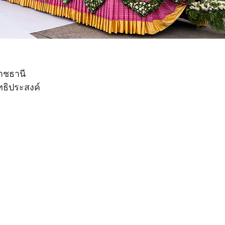
าชธานี
ธิประสงค์