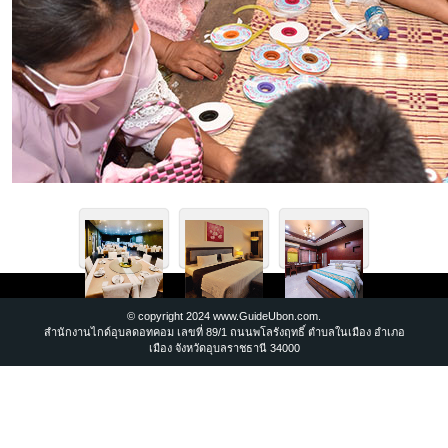
© copyright 2024 www.GuideUbon.com.
สำนักงานไกด์อุบลดอทคอม เลขที่ 89/1 ถนนพโลรังฤทธิ์ ตำบลในเมือง อำเภอ
เมือง จังหวัดอุบลราชธานี 34000