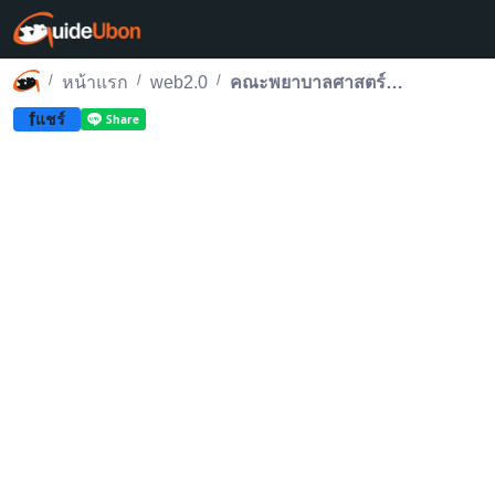
หน้าแรก
web2.0
คณะพยาบาลศาสตร์ ม.อุบลฯ จัดกิจกรรม “โฮมฮักเพื่อครอบครัวอบอุ่น”
f
แชร์