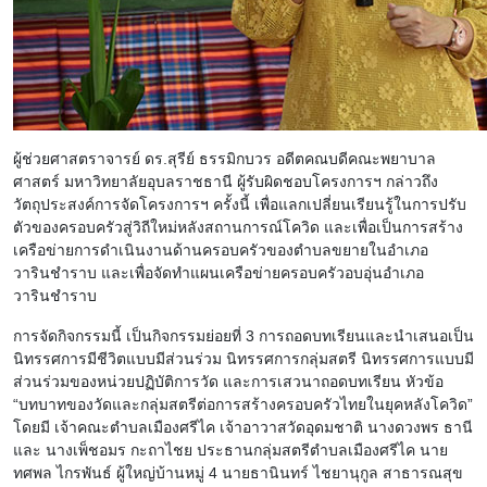
ผู้ช่วยศาสตราจารย์ ดร.สุรีย์ ธรรมิกบวร อดีตคณบดีคณะพยาบาล
ศาสตร์ มหาวิทยาลัยอุบลราชธานี ผู้รับผิดชอบโครงการฯ กล่าวถึง
วัตถุประสงค์การจัดโครงการฯ ครั้งนี้ เพื่อแลกเปลี่ยนเรียนรู้ในการปรับ
ตัวของครอบครัวสู่วิถีใหม่หลังสถานการณ์โควิด และเพื่อเป็นการสร้าง
เครือข่ายการดำเนินงานด้านครอบครัวของตำบลขยายในอำเภอ
วารินชำราบ และเพื่อจัดทำแผนเครือข่ายครอบครัวอบอุ่นอำเภอ
วารินชำราบ
การจัดกิจกรรมนี้ เป็นกิจกรรมย่อยที่ 3 การถอดบทเรียนและนำเสนอเป็น
นิทรรศการมีชีวิตแบบมีส่วนร่วม นิทรรศการกลุ่มสตรี นิทรรศการแบบมี
ส่วนร่วมของหน่วยปฏิบัติการวัด และการเสวนาถอดบทเรียน หัวข้อ
“บทบาทของวัดและกลุ่มสตรีต่อการสร้างครอบครัวไทยในยุคหลังโควิด”
โดยมี เจ้าคณะตำบลเมืองศรีไค เจ้าอาวาสวัดอุดมชาติ นางดวงพร ธานี
และ นางเพ็ชอมร กะถาไชย ประธานกลุ่มสตรีตำบลเมืองศรีไค นาย
ทศพล ไกรพันธ์ ผู้ใหญ่บ้านหมู่ 4 นายธานินทร์ ไชยานุกูล สาธารณสุข