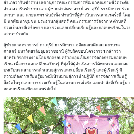
อำเภอวารินชำราบ เลขานุการคณะกรรมการพัฒนาคุณภาพชีวิตระดับ
อำเภอวารินชำราบ และ ผู้ช่วยศาสตราจารย์ ดร. สุรีย์ ธรรมิกบวร ร่วม
เสวนา และ นายนภพา พันธ์เพ็ง ทำหน้าที่ผู้ดำเนินการเสวนาครั้งนี้ โดย
มี นักพัฒนาชุมชน ประธานกลุ่มสตรี คณะกรรมการวัดจาก 9 ตำบลที่
ร่วมเป็นภาคีเครือข่าย และร่วมแลกเปลี่ยนเรียนรู้และถอดบทเรียนในวง
เสวนาร่วมกัน
ผู้ช่วยศาสตราจารย์ ดร.สุรีย์ ธรรมิกบวร อดีตคณบดีคณะพยาบาล
ศาสตร์ มหาวิทยาลัยอุบลราชธานี ผู้รับผิดชอบโครงการฯ กล่าวว่า
สำหรับกิจกรรมงานโฮมฮักครอบครัวอบอุ่นเป็นการจัดกิจกรรมถอดบท
เรียน เพื่อการแลกเปลี่ยนเรียนรู้ ที่มุ่งให้ผู้ดำเนินการได้ทบทวนและถอด
บทเรียนจนสามารถนำเสนอสู่การแลกเปลี่ยนเรียนรู้ และผู้เรียนรู้ มี
ความต้องการเรียนรู้อย่างมีเป้าหมายสู่การนำปฏิบัติ การจัดการเรียนรู้
จึงจัดในรูปแบบการร่วมเรียนรู้ในสถานการณ์จริง และนำสิ่งที่เรียนรู้มา
ถอดบทเรียนเพื่อเผยแพร่ต่อไป