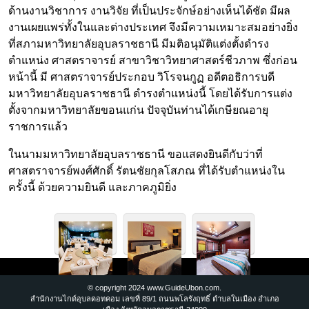
ด้านงานวิชาการ งานวิจัย ที่เป็นประจักษ์อย่างเห็นได้ชัด มีผล
งานเผยแพร่ทั้งในและต่างประเทศ จึงมีความเหมาะสมอย่างยิ่ง
ที่สภามหาวิทยาลัยอุบลราชธานี มีมติอนุมัติแต่งตั้งดำรง
ตำแหน่ง ศาสตราจารย์ สาขาวิชาวิทยาศาสตร์ชีวภาพ ซึ่งก่อน
หน้านี้ มี ศาสตราจารย์ประกอบ วิโรจนกูฏ อดีตอธิการบดี
มหาวิทยาลัยอุบลราชธานี ดำรงตำแหน่งนี้ โดยได้รับการแต่ง
ตั้งจากมหาวิทยาลัยขอนแก่น ปัจจุบันท่านได้เกษียณอายุ
ราชการแล้ว
ในนามมหาวิทยาลัยอุบลราชธานี ขอแสดงยินดีกับว่าที่
ศาสตราจารย์พงศ์ศักดิ์ รัตนชัยกุลโสภณ ที่ได้รับตำแหน่งใน
ครั้งนี้ ด้วยความยินดี และภาคภูมิยิ่ง
© copyright 2024 www.GuideUbon.com.
สำนักงานไกด์อุบลดอทคอม เลขที่ 89/1 ถนนพโลรังฤทธิ์ ตำบลในเมือง อำเภอ