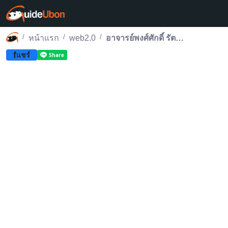
หน้าแรก
web2.0
อาจารย์พงศ์ศักดิ์ รัตนชัยกุลโสภณ ศาสตราจารย์คนแรกของ ม. อุบลราชธานี
f
แชร์