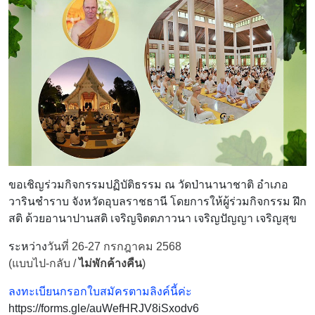
ขอเชิญร่วมกิจกรรมปฏิบัติธรรม ณ วัดป่านานาชาติ อำเภอ
วารินชำราบ จังหวัดอุบลราชธานี
โดยการให้ผู้ร่วมกิจกรรม ฝึก
สติ ด้วยอานาปานสติ
เจริญจิตตภาวนา เจริญปัญญา เจริญสุข
ระหว่าง
วันที่ 26-27 กรกฎาคม 2568
(แบบไป-กลับ /
ไม่พักค้างคืน
)
ลงทะเบียนกรอกใบสมัครตามลิงค์นี้ค่ะ
https://forms.gle/auWefHRJV8iSxodv6