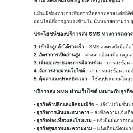
ทำไม SMS Marketing ยังสำคัญในปัจจุบัน ?
แม้จะมีช่องทางการสื่อสารที่หลากหลาย แต่สถิติ
ออนไลน์ที่อาจถูกมองข้ามไป นั่นหมายความว่า ธุรก
ประโยชน์ของบริการส่ง SMS ทางการตลาดผ
1. เข้าถึงลูกค้าได้รวดเร็ว
– SMS ส่งตรงถึงมือถือโ
2. อัตราการเปิดอ่านสูง
– ต่างจากอีเมลที่อาจถูก
3. เพิ่มยอดขายและการมีส่วนร่วม
– การส่งข้อควา
4. จัดการง่ายผ่านเว็บไซต์
– สามารถส่งข้อความจำน
5. คุ้มค่าและประหยัดเวลา
– ใช้งบประมาณไม่สูงเ
บริการส่ง SMS ผ่านเว็บไซต์ เหมาะกับธุรกิ
· ธุรกิจค้าปลีกและอีคอมเมิร์ซ
– แจ้งโปรโมชั่นปร
· ธุรกิจการเงินและธนาคาร
– ส่งข้อความแจ้งเตื
· ธุรกิจท่องเที่ยวและโรงแรม
– แจ้งยืนยันการจอง
· ธุรกิจสุขภาพและความงาม
– แจ้งเตือนนัดหมา