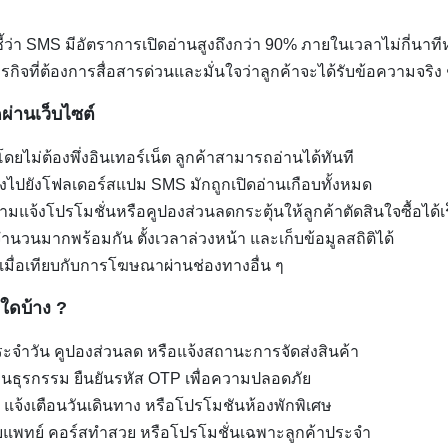
ชี้ว่า SMS มีอัตราการเปิดอ่านสูงถึงกว่า 90% ภายในเวลาไม่กี่นา
ิจที่ต้องการสื่อสารด่วนและมั่นใจว่าลูกค้าจะได้รับข้อความจริง 
่านเว็บไซต์
ดยไม่ต้องพึ่งอินเทอร์เน็ต ลูกค้าสามารถอ่านได้ทันที
ส่งไปยังโฟลเดอร์สแปม SMS มักถูกเปิดอ่านเกือบทั้งหมด
มแจ้งโปรโมชั่นหรือคูปองส่วนลดกระตุ้นให้ลูกค้าตัดสินใจซื้อได้เร
วนมากพร้อมกัน ตั้งเวลาล่วงหน้า และเก็บข้อมูลสถิติได้
มื่อเทียบกับการโฆษณาผ่านช่องทางอื่น ๆ
จใดบ้าง ?
ะจำวัน คูปองส่วนลด หรือแจ้งสถานะการจัดส่งสินค้า
อนธุรกรรม ยืนยันรหัส OTP เพื่อความปลอดภัย
 แจ้งเตือนวันเดินทาง หรือโปรโมชันห้องพักพิเศษ
ยแพทย์ คอร์สทำสวย หรือโปรโมชั่นเฉพาะลูกค้าประจำ