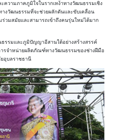
มและความภาคภูมิใจในรากเหง้าทางวัฒนธรรมเชิง
ทางวัฒนธรรมที่จะช่วยผลักดันและขับเคลื่อน
วามร่วมสมัยและสามารถเข้าถึงคนรุ่นใหม่ได้มาก
ัฒนธรรมและภูมิปัญญาอีสานใต้อย่างสร้างสรรค์
การจำหน่ายผลิตภัณฑ์ทางวัฒนธรรมของช่างฝีมือ
ลัยอุบลราชธานี