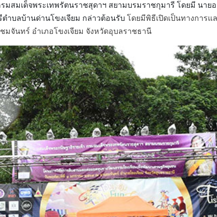
รมสมเด็จพระเทพรัตนราชสุดาฯ สยามบรมราชกุมารี โดยมี นายอานน
ตำบลบ้านด่านโขงเจียม กล่าวต้อนรับ
โดยมีพิธีเปิดเป็นทางการและเ
านชมจันทร์ อำเภอโขงเจียม จังหวัดอุบลราชธานี