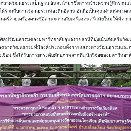
ยมีตลาดวัฒนธรรมเป็นฐาน อันจะนำมาซึ่งการสร้างความรู้สึกร่ว
ได้ร่วมสืบสานวัฒนธรรมท้องถิ่นอีสาน อันถือเป็นคุณค่าแห่งมรดก
ดนตรีด้วยเครื่องดนตรีอีสานผสานกับเครื่องดนตรีสมัยใหม่ให้มีค
นุศิลปวัฒนธรรมของมหาวิทยาลัยอุบลราชธานีที่มุ่งเน้นส่งเสริมว
ำเสนอตลาดวัฒนธรรมที่มีองค์ประกอบทั้งการแสดงทางวัฒนธรรมและ
จียม ซึ่งได้รับการยกระดับศักยภาพจากทีมนักวิจัยของมหาวิทยา