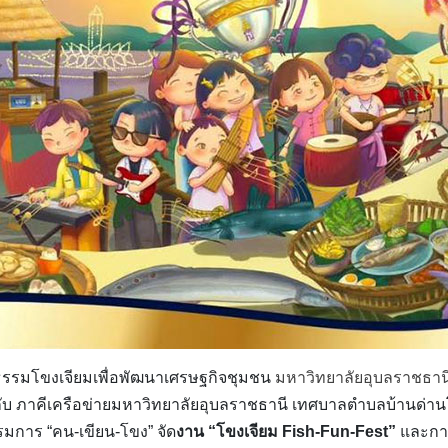
รรมโขงเจียมเพื่อพัฒนาเศรษฐกิจชุมชน
มหาวิทยาลัยอุบลราชธาน
่วมกับ ภาคีเครือข่ายมหาวิทยาลัยอุบลราชธานี เทศบาลตำบลบ้าน
มการ “คน-เขียน-โขง” จัด
งาน “โขงเจียม Fish-Fun-Fest”
และการ