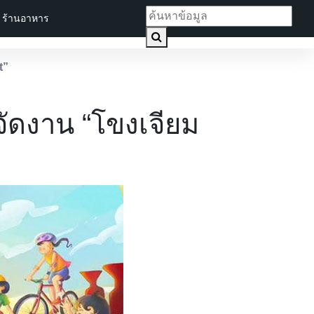
ร้านอาหาร
t”
จัดงาน “โขงเจียม