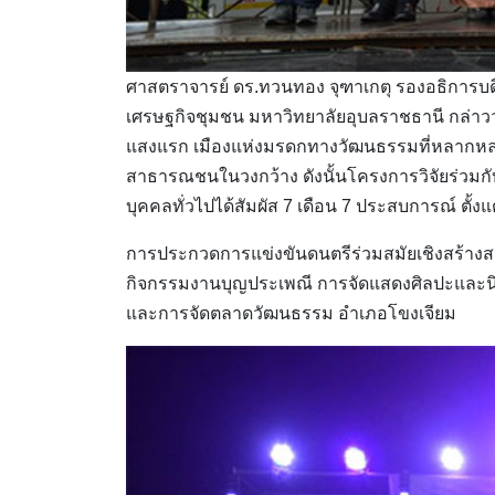
ศาสตราจารย์ ดร.ทวนทอง จุฑาเกตุ รองอธิการบด
เศรษฐกิจชุมชน มหาวิทยาลัยอุบลราชธานี กล่าวว่า 
แสงแรก เมืองแห่งมรดกทางวัฒนธรรมที่หลากหลาย 
สาธารณชนในวงกว้าง ดังนั้นโครงการวิจัยร่วมกับภา
บุคคลทั่วไปได้สัมผัส 7 เดือน 7 ประสบการณ์ ตั้ง
การประกวดการแข่งขันดนตรีร่วมสมัยเชิงสร้าง
กิจกรรมงานบุญประเพณี การจัดแสดงศิลปะและนิทร
และการจัดตลาดวัฒนธรรม อำเภอโขงเจียม