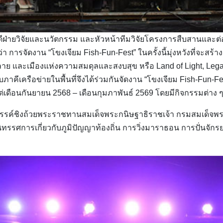
ีฝ่ายวิจัยและนวัตกรรม และหัวหน้าทีมวิจัยโครงการสืบสานและต
การจัดงาน “โขงเจียม Fish-Fun-Fest” ในครั้งนี้มุ่งหวังที่จะสร้าง
และเมืองแห่งความสมดุลและสงบสุข หรือ Land of Light, Legacy, 
คีเครือข่ายในพื้นที่จึงได้ร่วมกันจัดงาน “โขงเจียม Fish-Fun-Fest
แต่เดือนกันยายน 2568 – เดือนกุมภาพันธ์ 2569 โดยมีกิจกรรมต่าง ๆ
สรรค์ชิงถ้วยพระราชทานสมเด็จพระกนิษฐาธิราชเจ้า กรมสมเด็จ
รศการเกี่ยวกับภูมิปัญญาท้องถิ่น การวิ่งมาราธอน การปั่นจัก