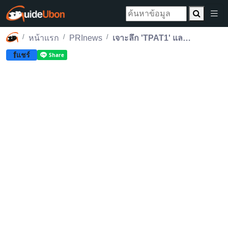
หน้าแรก
PRInews
เจาะลึก 'TPAT1' และกลยุทธ์พิชิตความถนัดแพทย์
f
แชร์