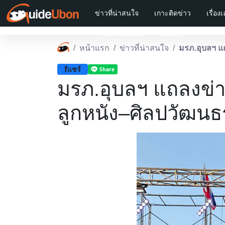
ข่าวที่น่าสนใจ
เกาะติดข่าว
เรื่อง
งานแห่เทียนอุบล
web2.0
หน้าแรก
ข่าวที่น่าสนใจ
มรภ.อุบลฯ แถ
f
แชร์
มรภ.อุบลฯ แถลงข่าวย
ลูกหนัง–ศิลปวัฒน