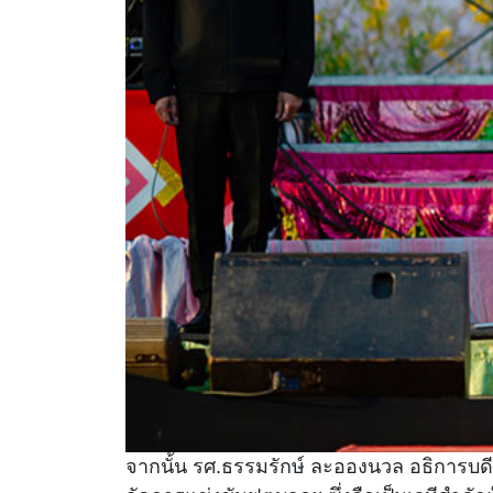
จากนั้น รศ.ธรรมรักษ์ ละอองนวล อธิการบด