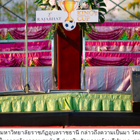
ีมหาวิทยาลัยราชภัฏอุบลราชธานี กล่าวถึงความเป็นมา วั