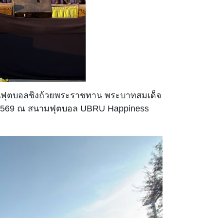
งขันฟุตบอลชิงถ้วยพระราชทาน พระบาทสมเด็จ
ีนาคม 2569 ณ สนามฟุตบอล UBRU Happiness