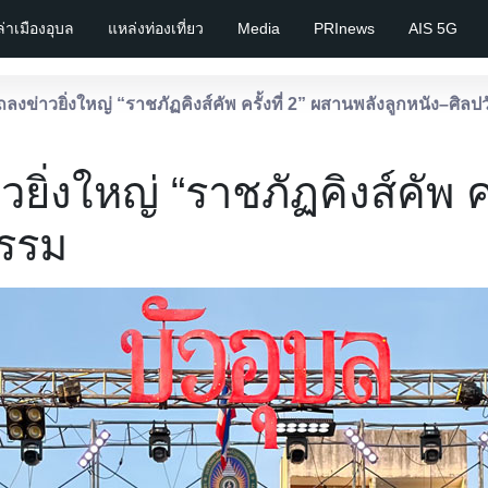
เล่าเมืองอุบล
แหล่งท่องเที่ยว
Media
PRInews
AIS 5G
ลงข่าวยิ่งใหญ่ “ราชภัฏคิงส์คัพ ครั้งที่ 2” ผสานพลังลูกหนัง–ศิ
ิ่งใหญ่ “ราชภัฏคิงส์คัพ คร
ธรรม