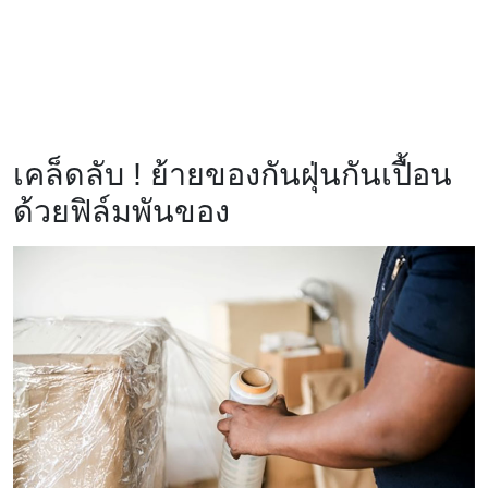
เคล็ดลับ ! ย้ายของกันฝุ่นกันเปื้อน
ด้วยฟิล์มพันของ