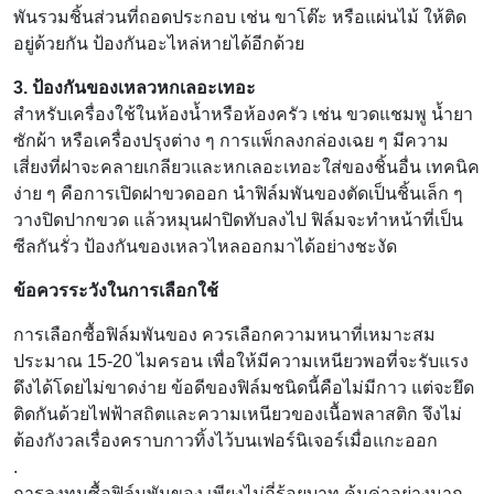
พันรวมชิ้นส่วนที่ถอดประกอบ เช่น ขาโต๊ะ หรือแผ่นไม้ ให้ติด
อยู่ด้วยกัน ป้องกันอะไหล่หายได้อีกด้วย
3. ป้องกันของเหลวหกเลอะเทอะ
สำหรับเครื่องใช้ในห้องน้ำหรือห้องครัว เช่น ขวดแชมพู น้ำยา
ซักผ้า หรือเครื่องปรุงต่าง ๆ การแพ็กลงกล่องเฉย ๆ มีความ
เสี่ยงที่ฝาจะคลายเกลียวและหกเลอะเทอะใส่ของชิ้นอื่น เทคนิค
ง่าย ๆ คือการเปิดฝาขวดออก นำฟิล์มพันของตัดเป็นชิ้นเล็ก ๆ
วางปิดปากขวด แล้วหมุนฝาปิดทับลงไป ฟิล์มจะทำหน้าที่เป็น
ซีลกันรั่ว ป้องกันของเหลวไหลออกมาได้อย่างชะงัด
ข้อควรระวังในการเลือกใช้
การเลือกซื้อฟิล์มพันของ ควรเลือกความหนาที่เหมาะสม
ประมาณ 15-20 ไมครอน เพื่อให้มีความเหนียวพอที่จะรับแรง
ดึงได้โดยไม่ขาดง่าย ข้อดีของฟิล์มชนิดนี้คือไม่มีกาว แต่จะยึด
ติดกันด้วยไฟฟ้าสถิตและความเหนียวของเนื้อพลาสติก จึงไม่
ต้องกังวลเรื่องคราบกาวทิ้งไว้บนเฟอร์นิเจอร์เมื่อแกะออก
.
การลงทุนซื้อฟิล์มพันของ เพียงไม่กี่ร้อยบาท คุ้มค่าอย่างมาก