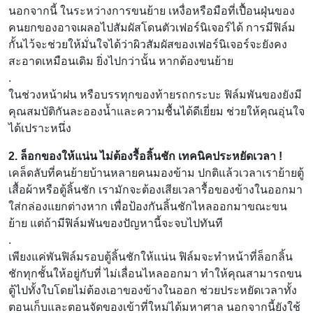
นอกจากนี้ ในระหว่างการขนย้าย เหงื่อหรือมือที่เปื้อนฝุ่นของ
คนยกของอาจเผลอไปสัมผัสโดนตัวเฟอร์นิเจอร์ได้ การมีฟิล์ม
กั้นไว้จะช่วยให้มั่นใจได้ว่าผิวสัมผัสของเฟอร์นิเจอร์จะยังคง
สะอาดเหมือนเดิม ยิ่งไปกว่านั้น หากต้องขนย้าย
.
ในช่วงหน้าฝน หรือบรรทุกของท้ายรถกระบะ ฟิล์มพันของยังมี
คุณสมบัติกันละอองน้ำและความชื้นได้ดีเยี่ยม ช่วยให้คุณอุ่นใจ
ได้เปราะหนึ่ง
2. ล็อกของให้แน่น ไม่ต้องรื้อลิ้นชัก เทคนิคประหยัดเวลา !
เคล็ดลับที่คนย้ายบ้านหลายคนมองข้าม ปกติแล้วเวลาเราย้ายตู้
เสื้อผ้าหรือตู้ลิ้นชัก เรามักจะต้องเสียเวลารื้อของข้างในออกมา
ใส่กล่องแยกต่างหาก เพื่อป้องกันลิ้นชักไหลออกมาขณะขน
ย้าย แต่ถ้ามีฟิล์มพันของปัญหานี้จะจบไปทันที
.
เพียงแค่พันฟิล์มรอบตู้ลิ้นชักให้แน่น ฟิล์มจะทำหน้าที่ล็อกลิ้น
ชักทุกชั้นให้อยู่กับที่ ไม่เลื่อนไหลออกมา ทำให้คุณสามารถขน
ตู้ไปทั้งใบโดยไม่ต้องเอาของข้างในออก ช่วยประหยัดเวลาทั้ง
ตอนเก็บและตอนจัดของเข้าที่ใหม่ได้มหาศาล นอกจากนี้ยังใช้