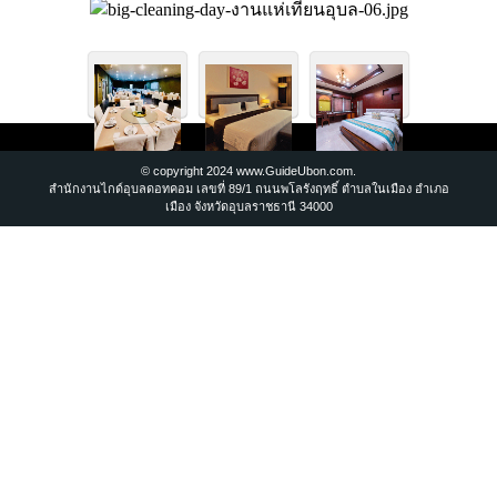
© copyright 2024 www.GuideUbon.com.
สำนักงานไกด์อุบลดอทคอม เลขที่ 89/1 ถนนพโลรังฤทธิ์ ตำบลในเมือง อำเภอ
เมือง จังหวัดอุบลราชธานี 34000