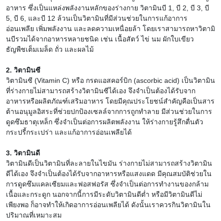
อาหาร ซึ่งเป็นแหล่งพลังงานหลักของร่างกาย วิตามินบี 1, บี 2, บี 3, บี
5, บี 6, และบี 12 ล้วนเป็นวิตามินที่มีส่วนช่วยในการแก้อาการ
อ่อนเพลีย เพิ่มพลังงาน และลดความเหนื่อยล้า โดยเราสามารถหาวิตามิ
นบีรวมได้จากอาหารหลายชนิด เช่น เนื้อสัตว์ ไข่ นม ผักใบเขียว
ธัญพืชเต็มเมล็ด ถั่ว และผลไม้
2. วิตามินซี
วิตามินซี (Vitamin C) หรือ กรดแอสคอร์บิก (ascorbic acid) เป็นวิตามิน
ที่ร่างกายไม่สามารถสร้างวิตามินซีได้เอง จึงจำเป็นต้องได้รับจาก
อาหารหรือผลิตภัณฑ์เสริมอาหาร โดยมีคุณประโยชน์สำคัญคือเป็นสาร
ต้านอนุมูลอิสระที่ช่วยปกป้องเซลล์จากการถูกทำลาย มีส่วนช่วยในการ
ดูดซึมธาตุเหล็ก ซึ่งจำเป็นต่อการผลิตพลังงาน ให้ร่างกายรู้สึกตื่นตัว
กระปรี้กระเปร่า และแก้อาการอ่อนเพลียได้
3. วิตามินดี
วิตามินดีเป็นวิตามินที่ละลายในไขมัน ร่างกายไม่สามารถสร้างวิตามิน
ดีได้เอง จึงจำเป็นต้องได้รับจากอาหารหรือแสงแดด มีคุณสมบัติช่วยใน
การดูดซึมแคลเซียมและฟอสฟอรัส ซึ่งจำเป็นต่อการทำงานของกล้าม
เนื้อและกระดูก นอกจากนี้การมีระดับวิตามินดีต่ำ หรือมีวิตามินดีไม่
เพียงพอ ก็อาจทำให้เกิดอาการอ่อนเพลียได้ ดังนั้นเราควรกินวิตามินใน
ปริมาณที่เหมาะสม