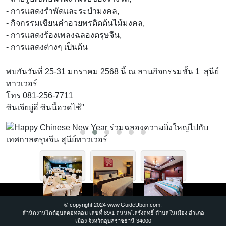
- การแสดงรำพัดและระบำมงคล,
- กิจกรรมเขียนคำอวยพรติดต้นไม้มงคล,
- การแสดงร้องเพลงฉลองตรุษจีน,
- การแสดงต่างๆ เป็นต้น
พบกันวันที่ 25-31 มกราคม 2568 นี้ ณ ลานกิจกรรมชั้น 1 สุนีย์
ทาวเวอร์
โทร 081-256-7711
ซินเจียยู่อี่ ซินนี้ฮวดไช้"
© copyright 2024 www.GuideUbon.com.
สำนักงานไกด์อุบลดอทคอม เลขที่ 89/1 ถนนพโลรังฤทธิ์ ตำบลในเมือง อำเภอ
เมือง จังหวัดอุบลราชธานี 34000