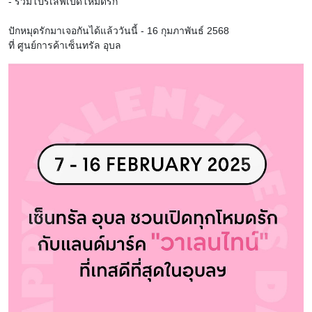
- รวมโปรเลิฟเปิดโหมดรัก
ปักหมุดรักมาเจอกันได้แล้ววันนี้ - 16 กุมภาพันธ์ 2568
ที่ ศูนย์การค้าเซ็นทรัล อุบล