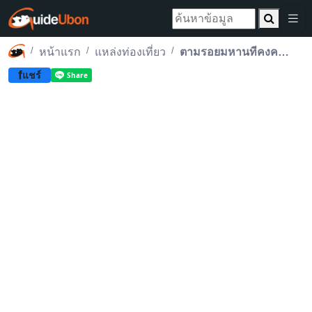
หน้าแรก
แหล่งท่องเที่ยว
ตามรอยมหานทีคงคาสู่แม่น้ำโขง สักการะพระบรมสารีริกธาตุ
f
แชร์