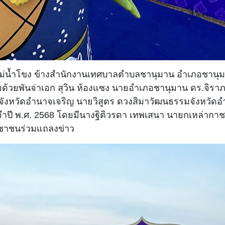
มฝั่งแม่น้ำโขง ข้างสำนักงานเทศบาลตำบลชานุมาน อำเภอชาน
มด้วยพันจ่าเอก สุวิน ห้องแซง นายอำเภอชานุมาน ดร.จิรา
จังหวัดอำนาจเจริญ นายวิสูตร ดวงสิมาวัฒนธรรมจังหวัดอ
ะจำปี พ.ศ. 2568 โดยมีนางฐิติวรดา เทพเสนา นายกเหล่ากา
ชาชนร่วมแถลงข่าว