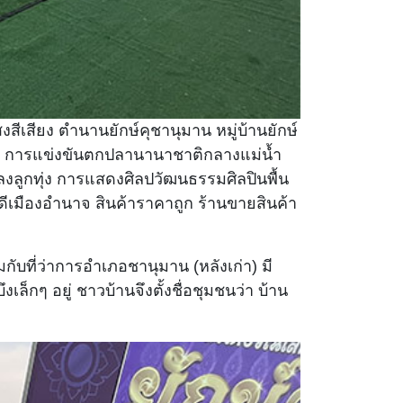
เสียง ตำนานยักษ์คุชานุมาน หมู่บ้านยักษ์
าน การแข่งขันตกปลานานาชาติกลางแม่น้ำ
ูกทุ่ง การแสดงศิลปวัฒนธรรมศิลปินพื้น
เมืองอำนาจ สินค้าราคาถูก ร้านขายสินค้า
ับที่ว่าการอำเภอชานุมาน (หลังเก่า) มี
็กๆ อยู่ ชาวบ้านจึงตั้งชื่อชุมชนว่า บ้าน