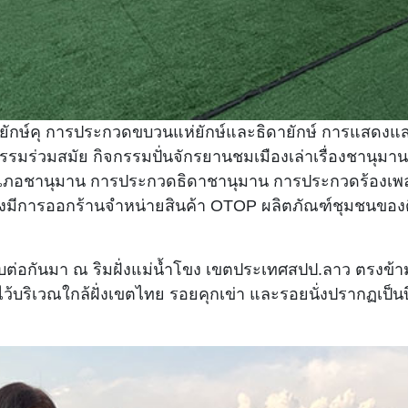
ษ์คุ การประกวดขบวนแห่ยักษ์และธิดายักษ์ การแสดงแสงสี
รมร่วมสมัย กิจกรรมปั่นจักรยานชมเมืองเล่าเรื่องชานุม
เภอชานุมาน การประกวดธิดาชานุมาน การประกวดร้องเพลงล
งมีการออกร้านจำหน่ายสินค้า OTOP ผลิตภัณฑ์ชุมชนของดี
บต่อกันมา ณ ริมฝั่งแม่น้ำโขง เขตประเทศสปป.ลาว ตรงข้ามก
บริเวณใกล้ฝั่งเขตไทย รอยคุกเข่า และรอยนั่งปรากฏเป็นบึงเล