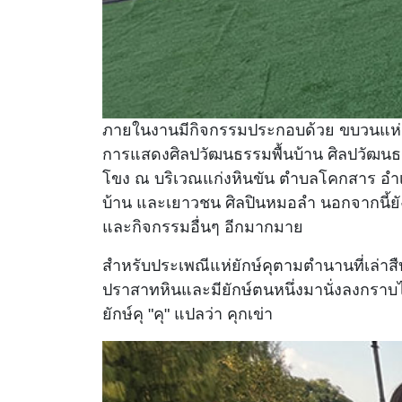
ภายในงานมีกิจกรรมประกอบด้วย ขบวนแห่ยัก
การแสดงศิลปวัฒนธรรมพื้นบ้าน ศิลปวัฒนธร
โขง ณ บริเวณแก่งหินขัน ตำบลโคกสาร อำ
บ้าน และเยาวชน ศิลปินหมอลำ นอกจากนี้ยั
และกิจกรรมอื่นๆ อีกมากมาย
สำหรับประเพณีแห่ยักษ์คุตามตำนานที่เล่าสื
ปราสาทหินและมียักษ์ตนหนึ่งมานั่งลงกราบไว้
ยักษ์คุ "คุ" แปลว่า คุกเข่า