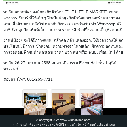
พบกับ ตลาดนัดของนักธุรกิจตัวน้อย “THE LITTLE MARKET” ตลาด
แห่งการเรียนรู้ ที่ให้เด็ก ๆ ฝึกเป็นนักธุรกิจตัวน้อย มาออกร้านขายของ
เล่น เสื้อผ้า ของเหลือใช้ สนุกกับกิจกรรมระหว่างวัน ทำ Workshop ฟรี
อาทิ ร้อยลูกปัด,เพ้นท์เล็บ,วาดภาพ ระบายสี,ช้อปปิ้งตลาดเด็ก,ฟังดนตรี
งานนี้น้องๆ จะได้ฝึกวางแผน, กล้าคิด กล้าแสดงออก, ใช้เวลาว่างให้เกิด
ประโยชน์, ฝึกการเข้าสังคม, ความทรงจำในวัยเด็ก, ฝึกความอดทนและ
การรอคอย, ฝึกฝนด้านตัวเลข ราคา บวก ลบ พร้อมพบปะเพื่อนใหม่ ด้วย
พบกัน 26-27 เมษายน 2568 ณ ลานกิจกรรม Event Hall ชั้น 1 สุนีย์
ทาวเวอร์
สอบถามโทร. 081-265-7711
© copyright 2024 www.GuideUbon.com.
สำนักงานไกด์อุบลดอทคอม เลขที่ 89/1 ถนนพโลรังฤทธิ์ ตำบลในเมือง อำเภอ