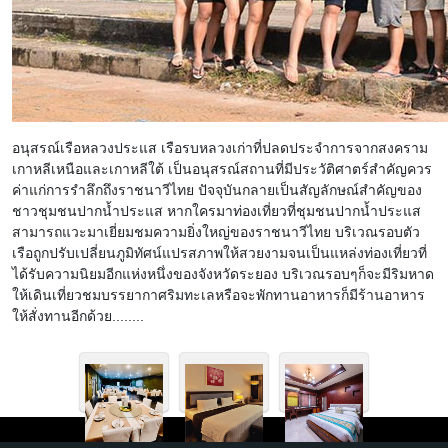
อนุสรณ์เรือหลวงประแส เรือรบหลวงเก่าที่ปลดประจำการจากสงคราม
เกาหลีเหนือและเกาหลีใต้ เป็นอนุสรณ์สถานที่มีประวัติศาตร์สำคัญควร
ค่าแก่การรำลึกถึงราชนาวีไทย ปัจจุบันกลายเป็นสัญลักษณ์สำคัญของ
ชาวชุมชนปากน้ำประแส หากใครมาท่องเที่ยวที่ชุมชนปากน้ำประแส
สามารถแวะมาเยี่ยมชมความยิ่งใหญ่ของราชนาวีไทย บริเวณรอบตัว
เรือถูกปรับเปลี่ยนภูมิทัศน์แปรสภาพให้สวยงามจนเป็นแหล่งท่องเที่ยวที่
ได้รับความนิยมอีกแห่งหนึ่งของจังหวัดระยอง บริเวณรอบๆก็จะมีริมหาด
ให้เดินเที่ยวชมบรรยากาศริมทะเลหรือจะพักทานอาหารก็มีร้านอาหาร
ให้สั่งทานอีกด้วย........