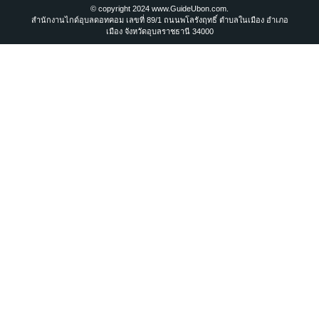
© copyright 2024 www.GuideUbon.com.
สำนักงานไกด์อุบลดอทคอม เลขที่ 89/1 ถนนพโลรังฤทธิ์ ตำบลในเมือง อำเภอ
เมือง จังหวัดอุบลราชธานี 34000