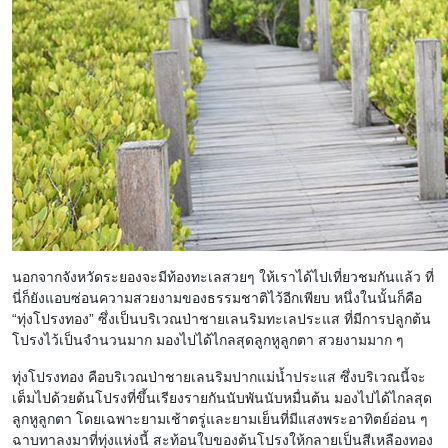
นอกจากจังหวัดระยองจะมีท้องทะเลสวยๆ ให้เราได้ไปเที่ยวชมกันแล้ว ที่
นี่ก็ยังแอบซ่อนความสวยงามของธรรมชาติไว้อีกเพียบ หนึ่งในนั้นก็คือ
“ทุ่งโปรงทอง” ซึ่งเป็นบริเวณป่าชายเลนริมทะเลประแส ที่มีการปลูกต้น
โปรงไว้เป็นจำนวนมาก มองไปได้ไกลสุดลูกหูลูกตา สวยงามมาก ๆ
ทุ่งโปรงทอง คือบริเวณป่าชายเลนริมปากแม่น้ำประแส ซึ่งบริเวณนี้จะ
เต็มไปด้วยต้นโปรงที่ขึ้นเรียงรายกันนับพันนับหมื่นต้น มองไปได้ไกลสุด
ลูกหูลูกตา โดยเฉพาะยามเช้าตรู่และยามเย็นที่มีแสงพระอาทิตย์อ่อน ๆ
ฉาบทาลงมาที่ทุ่งแห่งนี้ สะท้อนใบของต้นโปรงให้กลายเป็นสีเหลืองทอง