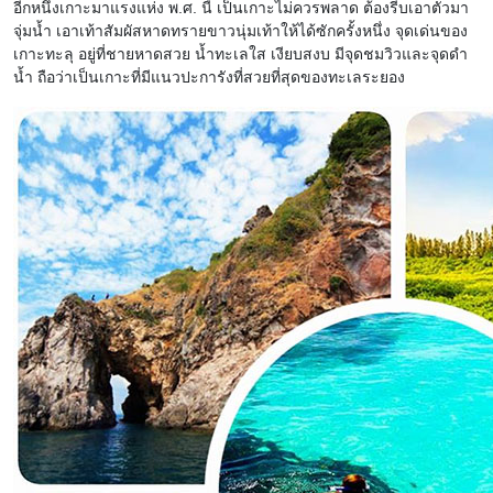
อีกหนึ่งเกาะมาแรงแห่ง พ.ศ. นี้ เป็นเกาะไม่ควรพลาด ต้องรีบเอาตัวมา
จุ่มน้ำ เอาเท้าสัมผัสหาดทรายขาวนุ่มเท้าให้ได้ซักครั้งหนึ่ง จุดเด่นของ
เกาะทะลุ อยู่ที่ชายหาดสวย น้ำทะเลใส เงียบสงบ มีจุดชมวิวและจุดดำ
น้ำ ถือว่าเป็นเกาะที่มีแนวปะการังที่สวยที่สุดของทะเลระยอง