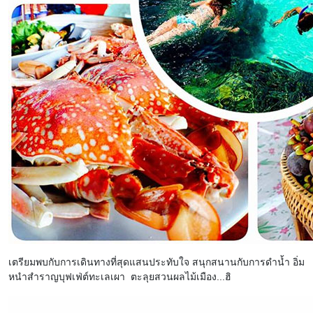
เตรียมพบกับการเดินทางที่สุดแสนประทับใจ สนุกสนานกับการดำน้ำ อิ่ม
หนำสำราญบุฟเฟ่ต์ทะเลเผา ตะลุยสวนผลไม้เมือง...ฮิ