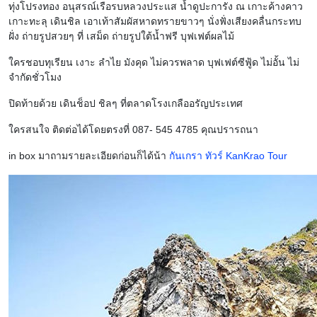
ทุ่งโปรงทอง อนุสรณ์เรือรบหลวงประแส น้ำดูปะการัง ณ เกาะค้างคาว
เกาะทะลุ เดินชิล เอาเท้าสัมผัสหาดทรายขาวๆ นั่งฟั่งเสียงคลื่นกระทบ
ฝั่ง ถ่ายรูปสวยๆ ที่ เสม็ด ถ่ายรูปใต้น้ำฟรี บุฟเฟต์ผลไม้
ใครชอบทุเรียน เงาะ ลำไย มังคุด ไม่ควรพลาด บุฟเฟต์ซีฟู้ด ไม่อั้น ไม่
จำกัดชั่วโมง
ปิดท้ายด้วย เดินช็อป ชิลๆ ที่ตลาดโรงเกลืออรัญประเทศ
ใครสนใจ ติดต่อได้โดยตรงที่ 087- 545 4785 คุณปรารถนา
in box มาถามรายละเอียดก่อนก็ได้น้า
กันเกรา ทัวร์ KanKrao Tour